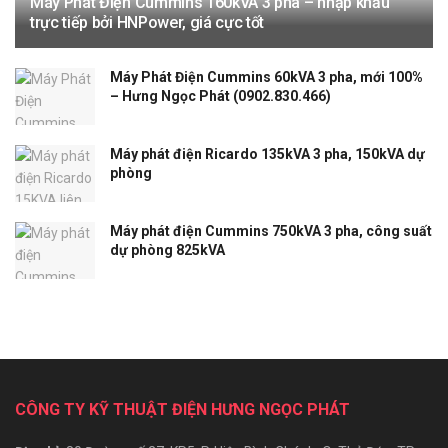
Máy Phát Điện Cummins 160kVA 3 pha – nhập khẩu
trực tiếp bởi HNPower, giá cực tốt
Máy Phát Điện Cummins 60kVA 3 pha, mới 100%
– Hưng Ngọc Phát (0902.830.466)
Máy phát điện Ricardo 135kVA 3 pha, 150kVA dự
phòng
Máy phát điện Cummins 750kVA 3 pha, công suất
dự phòng 825kVA
CÔNG TY KỸ THUẬT ĐIỆN HƯNG NGỌC PHÁT