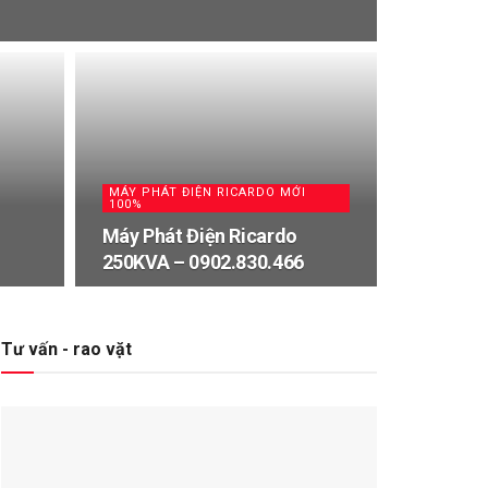
MÁY PHÁT ĐIỆN RICARDO MỚI
100%
Máy Phát Điện Ricardo
250KVA – 0902.830.466
Tư vấn - rao vặt