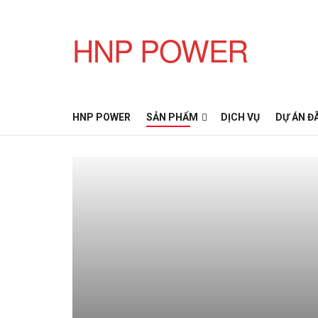
HNP POWER
HNP POWER
SẢN PHẨM
DỊCH VỤ
DỰ ÁN Đ