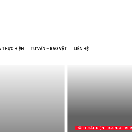
Ã THỰC HIỆN
TƯ VẤN – RAO VẶT
LIÊN HỆ
ĐẦU PHÁT ĐIỆN RICARDO - RI