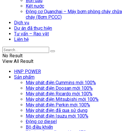
Bồn dầu
Két nước
Động cơ Quanchai – Máy bơm phòng cháy chữa
cháy (Bơm PCCC)
Dịch vụ
Dự án đã thực hiện
Tư vấn – Rao vặt
Liên hệ
No Result
View All Result
HNP POWER
Sản phẩm
Máy phát điện Cummins mới 100%
Máy phát điện Doosan mới 100%
Máy phát điện Ricardo mới 100%
Máy phát điện Mitsubishi mới 100%
Máy phát điện Perkin mới 100%
Máy phát điện đã qua sử dụng
Máy phát điện Isuzu mới 100%
Động cơ diesel
Bộ điều khiển