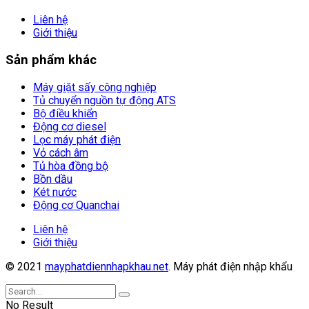
Liên hệ
Giới thiệu
Sản phẩm khác
Máy giặt sấy công nghiệp
Tủ chuyển nguồn tự động ATS
Bộ điều khiển
Động cơ diesel
Lọc máy phát điện
Vỏ cách âm
Tủ hòa đồng bộ
Bồn dầu
Két nước
Động cơ Quanchai
Liên hệ
Giới thiệu
© 2021
mayphatdiennhapkhau.net
. Máy phát điện nhập khẩu
No Result