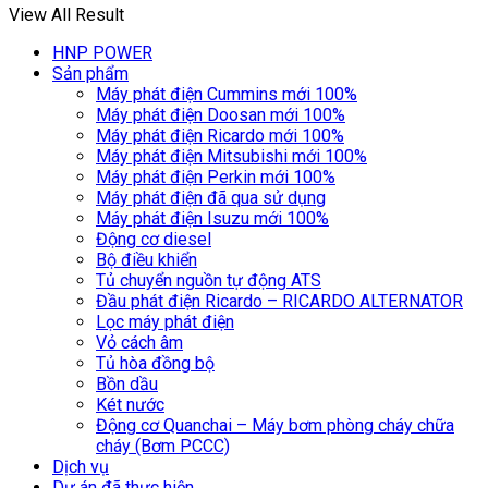
View All Result
HNP POWER
Sản phẩm
Máy phát điện Cummins mới 100%
Máy phát điện Doosan mới 100%
Máy phát điện Ricardo mới 100%
Máy phát điện Mitsubishi mới 100%
Máy phát điện Perkin mới 100%
Máy phát điện đã qua sử dụng
Máy phát điện Isuzu mới 100%
Động cơ diesel
Bộ điều khiển
Tủ chuyển nguồn tự động ATS
Đầu phát điện Ricardo – RICARDO ALTERNATOR
Lọc máy phát điện
Vỏ cách âm
Tủ hòa đồng bộ
Bồn dầu
Két nước
Động cơ Quanchai – Máy bơm phòng cháy chữa
cháy (Bơm PCCC)
Dịch vụ
Dự án đã thực hiện