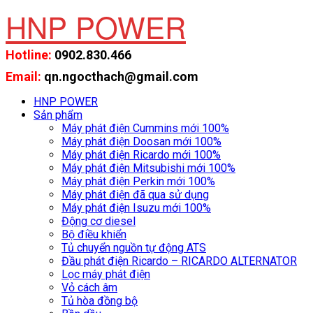
HNP POWER
Hotline:
0902.830.466
Email:
qn.ngocthach@gmail.com
HNP POWER
Sản phẩm
Máy phát điện Cummins mới 100%
Máy phát điện Doosan mới 100%
Máy phát điện Ricardo mới 100%
Máy phát điện Mitsubishi mới 100%
Máy phát điện Perkin mới 100%
Máy phát điện đã qua sử dụng
Máy phát điện Isuzu mới 100%
Động cơ diesel
Bộ điều khiển
Tủ chuyển nguồn tự động ATS
Đầu phát điện Ricardo – RICARDO ALTERNATOR
Lọc máy phát điện
Vỏ cách âm
Tủ hòa đồng bộ