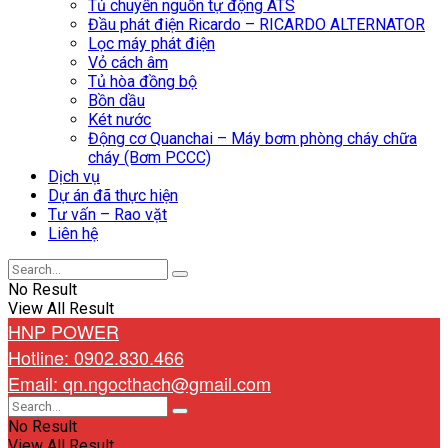
Tủ chuyển nguồn tự động ATS
Đầu phát điện Ricardo – RICARDO ALTERNATOR
Lọc máy phát điện
Vỏ cách âm
Tủ hòa đồng bộ
Bồn dầu
Két nước
Động cơ Quanchai – Máy bơm phòng cháy chữa
cháy (Bơm PCCC)
Dịch vụ
Dự án đã thực hiện
Tư vấn – Rao vặt
Liên hệ
No Result
View All Result
HNP POWER
Hotline: 0902.830.466
Email: qn.ngocthach@gmail.com
No Result
View All Result