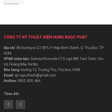
CÔNG TY KỸ THUẬT ĐIỆN HƯNG NGỌC PHÁT
Địa chỉ:
80 Đường số 27, KP5, P. Hiệp Bình Chánh, Q. Thủ Đức, TP.
HCM
VPĐD miền bắc:
Gelexia Riverside CT3, ngõ 885 Tam Trinh, Yên
Sở, Hoàng Mai, Hà Nội
Kho hàng:
Đường 12, Trường Thọ, Thủ Đức, HCM
Email:
qn.ngocthach@gmail.com
Hotline:
0902 .830 .466
Theo dõi