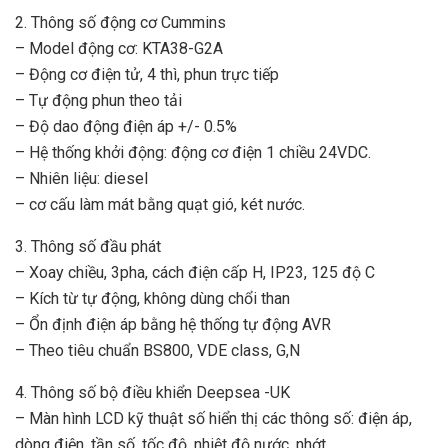
2. Thông số động cơ Cummins
– Model động cơ: KTA38-G2A
– Động cơ điện tử, 4 thì, phun trực tiếp
– Tự động phun theo tải
– Độ dao động điện áp +/- 0.5%
– Hệ thống khởi động: động cơ điện 1 chiều 24VDC.
– Nhiên liệu: diesel
– cơ cấu làm mát bằng quạt gió, két nước.
3. Thông số đầu phát
– Xoay chiều, 3pha, cách điện cấp H, IP23, 125 độ C
– Kích từ tự động, không dùng chổi than
– Ổn định điện áp bằng hệ thống tự động AVR
– Theo tiêu chuẩn BS800, VDE class, G,N
4. Thông số bộ điều khiển Deepsea -UK
– Màn hình LCD kỹ thuật số hiển thị các thông số: điện áp,
dòng điện, tần số, tốc độ, nhiệt độ nước, nhớt…