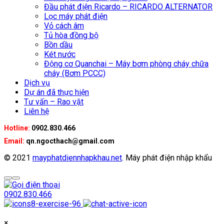
Đầu phát điện Ricardo – RICARDO ALTERNATOR
Lọc máy phát điện
Vỏ cách âm
Tủ hòa đồng bộ
Bồn dầu
Két nước
Động cơ Quanchai – Máy bơm phòng cháy chữa
cháy (Bơm PCCC)
Dịch vụ
Dự án đã thực hiện
Tư vấn – Rao vặt
Liên hệ
Hotline:
0902.830.466
Email:
qn.ngocthach@gmail.com
© 2021
mayphatdiennhapkhau.net
. Máy phát điện nhập khẩu
0902.830.466
×