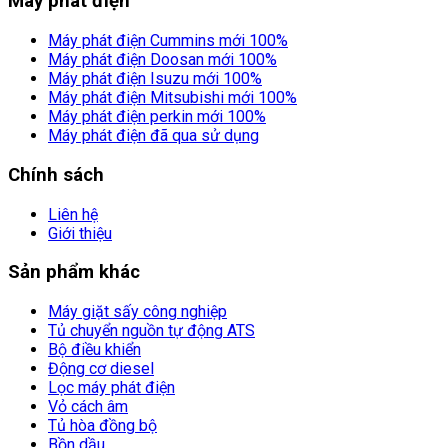
Máy phát điện
Máy phát điện Cummins mới 100%
Máy phát điện Doosan mới 100%
Máy phát điện Isuzu mới 100%
Máy phát điện Mitsubishi mới 100%
Máy phát điện perkin mới 100%
Máy phát điện đã qua sử dụng
Chính sách
Liên hệ
Giới thiệu
Sản phẩm khác
Máy giặt sấy công nghiệp
Tủ chuyển nguồn tự động ATS
Bộ điều khiển
Động cơ diesel
Lọc máy phát điện
Vỏ cách âm
Tủ hòa đồng bộ
Bồn dầu