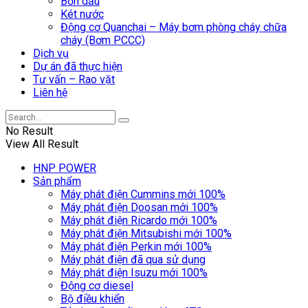
Bồn dầu
Két nước
Động cơ Quanchai – Máy bơm phòng cháy chữa
cháy (Bơm PCCC)
Dịch vụ
Dự án đã thực hiện
Tư vấn – Rao vặt
Liên hệ
No Result
View All Result
HNP POWER
Sản phẩm
Máy phát điện Cummins mới 100%
Máy phát điện Doosan mới 100%
Máy phát điện Ricardo mới 100%
Máy phát điện Mitsubishi mới 100%
Máy phát điện Perkin mới 100%
Máy phát điện đã qua sử dụng
Máy phát điện Isuzu mới 100%
Động cơ diesel
Bộ điều khiển