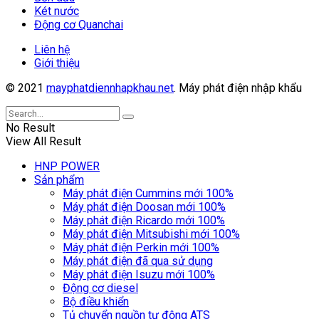
Két nước
Động cơ Quanchai
Liên hệ
Giới thiệu
© 2021
mayphatdiennhapkhau.net
. Máy phát điện nhập khẩu
No Result
View All Result
HNP POWER
Sản phẩm
Máy phát điện Cummins mới 100%
Máy phát điện Doosan mới 100%
Máy phát điện Ricardo mới 100%
Máy phát điện Mitsubishi mới 100%
Máy phát điện Perkin mới 100%
Máy phát điện đã qua sử dụng
Máy phát điện Isuzu mới 100%
Động cơ diesel
Bộ điều khiển
Tủ chuyển nguồn tự động ATS