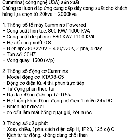
Cummins( công nghệ USA) sản xuất.
Chúng tôi luôn đáp ứng cung cấp dãy công suất cho khách
hàng lựa chọn từ 20kva – 2000kva.
1. Thông số tổ máy Cummins Powered
– Công suất liên tục: 800 KW/ 1000 KVA
– Công suất dự phòng: 880 KW/ 1100 KVA
– Hệ số công suất: 0.8
– Điện áp: 380/220V – 400/230V, 3 pha, 4 dây
– Tần số: 50HZ.
– Vòng quay: 1500 (v/p).
2. Thông số động cơ Cummins
– Model động cơ: KTA38-G5
– Động cơ điện tử, 4 thì, phun trực tiếp
– Tự động phun theo tải
– Độ dao động điện áp +/- 0.5%
– Hệ thống khởi động: động cơ điện 1 chiều 24VDC.
– Nhiên liệu: diesel
– cơ cấu làm mát bằng quạt gió, két nước.
3. Thông số đầu phát
– Xoay chiều, 3pha, cách điện cấp H, IP23, 125 độ C
– Kích từ tự động, không dùng chổi than