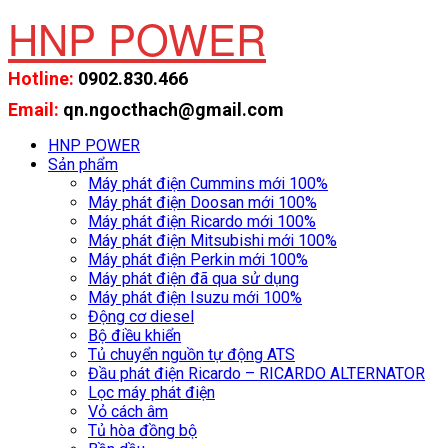
HNP POWER
Hotline:
0902.830.466
Email:
qn.ngocthach@gmail.com
HNP POWER
Sản phẩm
Máy phát điện Cummins mới 100%
Máy phát điện Doosan mới 100%
Máy phát điện Ricardo mới 100%
Máy phát điện Mitsubishi mới 100%
Máy phát điện Perkin mới 100%
Máy phát điện đã qua sử dụng
Máy phát điện Isuzu mới 100%
Động cơ diesel
Bộ điều khiển
Tủ chuyển nguồn tự động ATS
Đầu phát điện Ricardo – RICARDO ALTERNATOR
Lọc máy phát điện
Vỏ cách âm
Tủ hòa đồng bộ