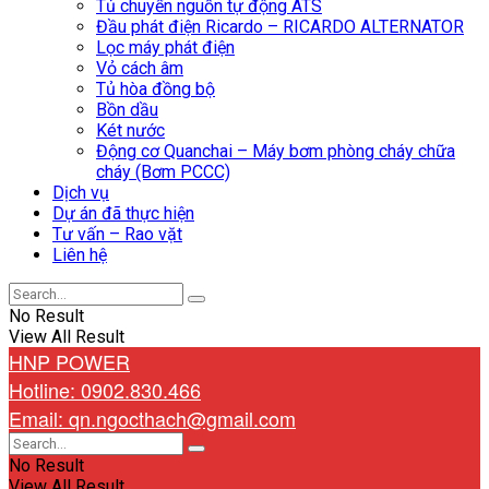
Tủ chuyển nguồn tự động ATS
Đầu phát điện Ricardo – RICARDO ALTERNATOR
Lọc máy phát điện
Vỏ cách âm
Tủ hòa đồng bộ
Bồn dầu
Két nước
Động cơ Quanchai – Máy bơm phòng cháy chữa
cháy (Bơm PCCC)
Dịch vụ
Dự án đã thực hiện
Tư vấn – Rao vặt
Liên hệ
No Result
View All Result
HNP POWER
Hotline: 0902.830.466
Email: qn.ngocthach@gmail.com
No Result
View All Result