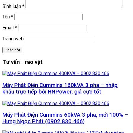
Bình luận
*
Tên
*
Email
*
Trang web
Tư vấn - rao vặt
Máy Phát Điện Cummins 160kVA 3 pha – nhập
khẩu trực tiếp bởi HNPower, giá cực tốt
Máy Phát Điện Cummins 60kVA 3 pha, mới 100% –
Hưng Ngọc Phát (0902.830.466)