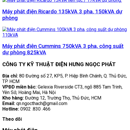
Máy phát điện Ricardo 135kVA 3 pha, 150kVA dự
phòng
Máy phát điện Cummins 750kVA 3 pha, công suất
dự phòng 825kVA
CÔNG TY KỸ THUẬT ĐIỆN HƯNG NGỌC PHÁT
Địa chỉ:
80 Đường số 27, KP5, P. Hiệp Bình Chánh, Q. Thủ Đức,
TP. HCM
VPĐD miền bắc:
Gelexia Riverside CT3, ngõ 885 Tam Trinh,
Yên Sở, Hoàng Mai, Hà Nội
Kho hàng:
Đường 12, Trường Thọ, Thủ Đức, HCM
Email:
qn.ngocthach@gmail.com
Hotline:
0902 .830 .466
Theo dõi