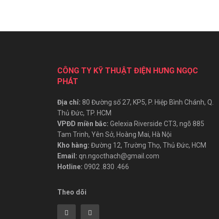
CÔNG TY KỸ THUẬT ĐIỆN HƯNG NGỌC
PHÁT
Địa chỉ:
80 Đường số 27, KP5, P. Hiệp Bình Chánh, Q.
Thủ Đức, TP. HCM
VPĐD miền bắc:
Gelexia Riverside CT3, ngõ 885
Tam Trinh, Yên Sở, Hoàng Mai, Hà Nội
Kho hàng:
Đường 12, Trường Thọ, Thủ Đức, HCM
Email:
qn.ngocthach@gmail.com
Hotline:
0902 .830 .466
Theo dõi