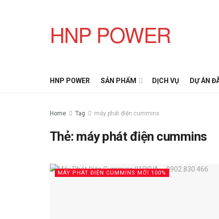
HNP POWER
HNP POWER
SẢN PHẨM
DỊCH VỤ
DỰ ÁN Đ
Home
Tag
máy phát điện cummins
Thẻ:
máy phát điện cummins
MÁY PHÁT ĐIỆN CUMMINS MỚI 100%