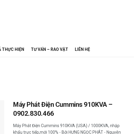
Ã THỰC HIỆN
TƯ VẤN – RAO VẶT
LIÊN HỆ
Máy Phát Điện Cummins 910KVA –
0902.830.466
Máy Phát Điện Cummins 910KVA (USA) / 1000KVA, nhập
khẩu trực tiếp,mới 100% - Bởi HƯNG NGỌC PHÁT - Nguyên