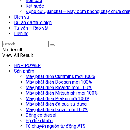
Bồn dầu
Két nước
Động cơ Quanchai – Máy bơm phòng cháy chữa ch
Dịch vụ
Dự án đã thực hiện
Tư vấn – Rao vặt
Liên hệ
No Result
View All Result
HNP POWER
Sản phẩm
Máy phát điện Cummins mới 100%
Máy phát điện Doosan mới 100%
Máy phát điện Ricardo mới 100%
Máy phát điện Mitsubishi mới 100%
Máy phát điện Perkin mới 100%
Máy phát điện đã qua sử dụng
Máy phát điện Isuzu mới 100%
Động cơ diesel
Bộ điều khiển
Tủ chuyển nguồn tự động ATS