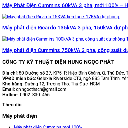
Máy Phát Điện Cummins 60kVA 3 pha, mới 100% – 
Máy phát điện Ricardo 135kVA 3 pha, 150kVA dự p
Máy phát điện Cummins 750kVA 3 pha, công suất 
CÔNG TY KỸ THUẬT ĐIỆN HƯNG NGỌC PHÁT
Địa chỉ:
80 Đường số 27, KP5, P. Hiệp Bình Chánh, Q. Thủ Đức,
VPĐD miền bắc:
Gelexia Riverside CT3, ngõ 885 Tam Trinh, Yê
Kho hàng:
Đường 12, Trường Thọ, Thủ Đức, HCM
Email:
qn.ngocthach@gmail.com
Hotline:
0902 .830 .466
Theo dõi
Máy phát điện
Máy phát điện Cummins mới 100%