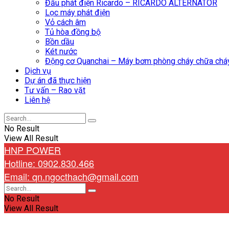
Đầu phát điện Ricardo – RICARDO ALTERNATOR
Lọc máy phát điện
Vỏ cách âm
Tủ hòa đồng bộ
Bồn dầu
Két nước
Động cơ Quanchai – Máy bơm phòng cháy chữa ch
Dịch vụ
Dự án đã thực hiện
Tư vấn – Rao vặt
Liên hệ
No Result
View All Result
HNP POWER
Hotline: 0902.830.466
Email: qn.ngocthach@gmail.com
No Result
View All Result