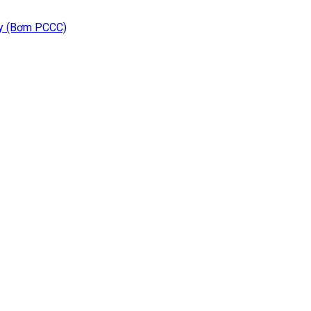
áy (Bơm PCCC)