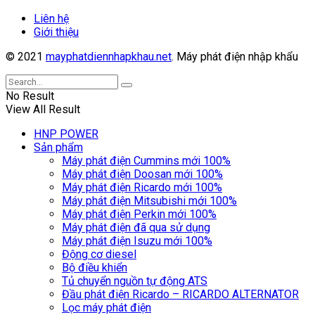
Liên hệ
Giới thiệu
© 2021
mayphatdiennhapkhau.net
. Máy phát điện nhập khẩu
No Result
View All Result
HNP POWER
Sản phẩm
Máy phát điện Cummins mới 100%
Máy phát điện Doosan mới 100%
Máy phát điện Ricardo mới 100%
Máy phát điện Mitsubishi mới 100%
Máy phát điện Perkin mới 100%
Máy phát điện đã qua sử dụng
Máy phát điện Isuzu mới 100%
Động cơ diesel
Bộ điều khiển
Tủ chuyển nguồn tự động ATS
Đầu phát điện Ricardo – RICARDO ALTERNATOR
Lọc máy phát điện