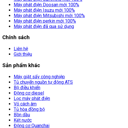
Máy phát điện Doosan mới 100%
Máy phát điện Isuzu mới 100%
Máy phát điện Mitsubishi mới 100%
Máy phát điện perkin mới 100%
Máy phát điện đã qua sử dụng
Chính sách
Liên hệ
Giới thiệu
Sản phẩm khác
Máy giặt sấy công nghiệp
Tủ chuyển nguồn tự động ATS
Bộ điều khiển
Động cơ diesel
Lọc máy phát điện
Vỏ cách âm
Tủ hòa đồng bộ
Bồn dầu
Két nước
Động cơ Quanchai