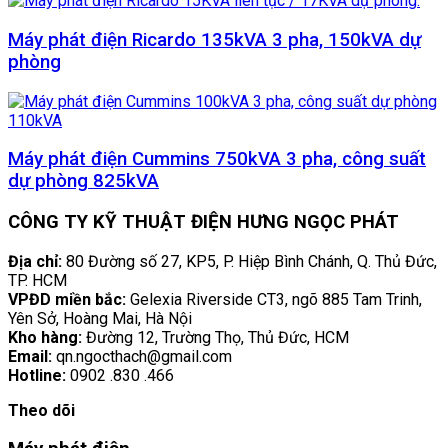
Máy phát điện Ricardo 135kVA 3 pha, 150kVA dự
phòng
Máy phát điện Cummins 750kVA 3 pha, công suất
dự phòng 825kVA
CÔNG TY KỸ THUẬT ĐIỆN HƯNG NGỌC PHÁT
Địa chỉ:
80 Đường số 27, KP5, P. Hiệp Bình Chánh, Q. Thủ Đức,
TP. HCM
VPĐD miền bắc:
Gelexia Riverside CT3, ngõ 885 Tam Trinh,
Yên Sở, Hoàng Mai, Hà Nội
Kho hàng:
Đường 12, Trường Thọ, Thủ Đức, HCM
Email:
qn.ngocthach@gmail.com
Hotline:
0902 .830 .466
Theo dõi