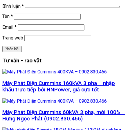
Bình luận
*
Tên
*
Email
*
Trang web
Tư vấn - rao vặt
Máy Phát Điện Cummins 160kVA 3 pha – nhập
khẩu trực tiếp bởi HNPower, giá cực tốt
Máy Phát Điện Cummins 60kVA 3 pha, mới 100% –
Hưng Ngọc Phát (0902.830.466)