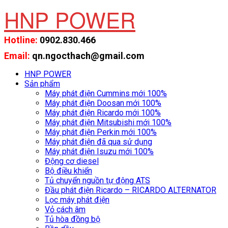
HNP POWER
Hotline:
0902.830.466
Email:
qn.ngocthach@gmail.com
HNP POWER
Sản phẩm
Máy phát điện Cummins mới 100%
Máy phát điện Doosan mới 100%
Máy phát điện Ricardo mới 100%
Máy phát điện Mitsubishi mới 100%
Máy phát điện Perkin mới 100%
Máy phát điện đã qua sử dụng
Máy phát điện Isuzu mới 100%
Động cơ diesel
Bộ điều khiển
Tủ chuyển nguồn tự động ATS
Đầu phát điện Ricardo – RICARDO ALTERNATOR
Lọc máy phát điện
Vỏ cách âm
Tủ hòa đồng bộ