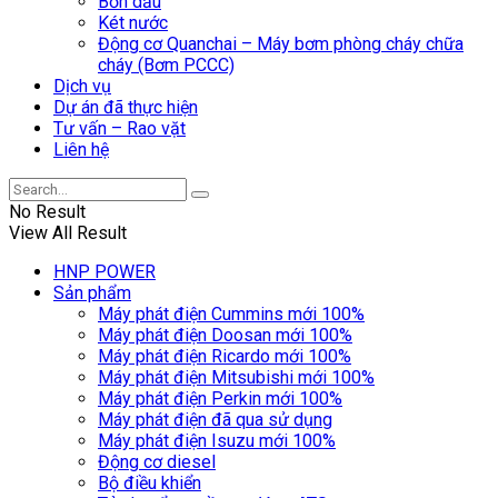
Bồn dầu
Két nước
Động cơ Quanchai – Máy bơm phòng cháy chữa
cháy (Bơm PCCC)
Dịch vụ
Dự án đã thực hiện
Tư vấn – Rao vặt
Liên hệ
No Result
View All Result
HNP POWER
Sản phẩm
Máy phát điện Cummins mới 100%
Máy phát điện Doosan mới 100%
Máy phát điện Ricardo mới 100%
Máy phát điện Mitsubishi mới 100%
Máy phát điện Perkin mới 100%
Máy phát điện đã qua sử dụng
Máy phát điện Isuzu mới 100%
Động cơ diesel
Bộ điều khiển