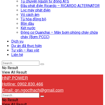
Tủ chuyển nguồn tự động ATS
Đầu phát điện Ricardo – RICARDO ALTERNATOR
Lọc máy phát điện
Vỏ cách âm
Tủ hòa đồng bộ
Bồn dầu
Két nước
Động cơ Quanchai – Máy bơm phòng cháy chữa
cháy (Bơm PCCC)
Dịch vụ
Dự án đã thực hiện
Tư vấn – Rao vặt
Liên hệ
No Result
View All Result
HNP POWER
Hotline: 0902.830.466
Email: qn.ngocthach@gmail.com
No Result
View All Result