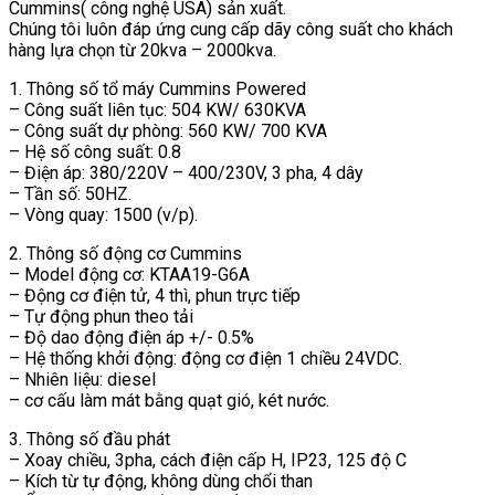
Cummins( công nghệ USA) sản xuất.
Chúng tôi luôn đáp ứng cung cấp dãy công suất cho khách
hàng lựa chọn từ 20kva – 2000kva.
1. Thông số tổ máy Cummins Powered
– Công suất liên tục: 504 KW/ 630KVA
– Công suất dự phòng: 560 KW/ 700 KVA
– Hệ số công suất: 0.8
– Điện áp: 380/220V – 400/230V, 3 pha, 4 dây
– Tần số: 50HZ.
– Vòng quay: 1500 (v/p).
2. Thông số động cơ Cummins
– Model động cơ: KTAA19-G6A
– Động cơ điện tử, 4 thì, phun trực tiếp
– Tự động phun theo tải
– Độ dao động điện áp +/- 0.5%
– Hệ thống khởi động: động cơ điện 1 chiều 24VDC.
– Nhiên liệu: diesel
– cơ cấu làm mát bằng quạt gió, két nước.
3. Thông số đầu phát
– Xoay chiều, 3pha, cách điện cấp H, IP23, 125 độ C
– Kích từ tự động, không dùng chổi than