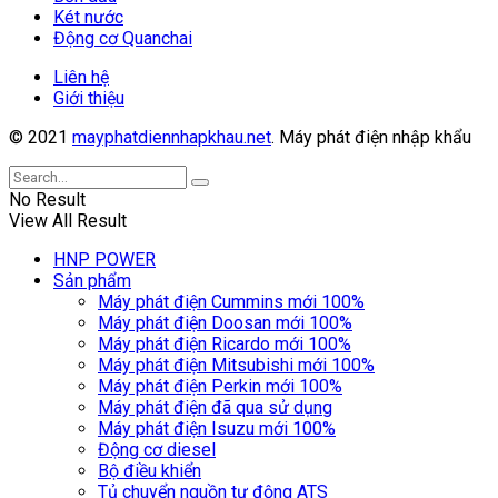
Két nước
Động cơ Quanchai
Liên hệ
Giới thiệu
© 2021
mayphatdiennhapkhau.net
. Máy phát điện nhập khẩu
No Result
View All Result
HNP POWER
Sản phẩm
Máy phát điện Cummins mới 100%
Máy phát điện Doosan mới 100%
Máy phát điện Ricardo mới 100%
Máy phát điện Mitsubishi mới 100%
Máy phát điện Perkin mới 100%
Máy phát điện đã qua sử dụng
Máy phát điện Isuzu mới 100%
Động cơ diesel
Bộ điều khiển
Tủ chuyển nguồn tự động ATS