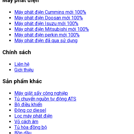
Máy phát điện
Máy phát điện Cummins mới 100%
Máy phát điện Doosan mới 100%
Máy phát điện Isuzu mới 100%
Máy phát điện Mitsubishi mới 100%
Máy phát điện perkin mới 100%
Máy phát điện đã qua sử dụng
Chính sách
Liên hệ
Giới thiệu
Sản phẩm khác
Máy giặt sấy công nghiệp
Tủ chuyển nguồn tự động ATS
Bộ điều khiển
Động cơ diesel
Lọc máy phát điện
Vỏ cách âm
Tủ hòa đồng bộ
Bồn dầu