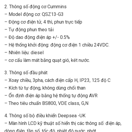
2. Thông số động cơ Cummins
– Model động cơ: QSZ13-G3
– Động cơ điện tử, 4 thì, phun trực tiếp
– Tự động phun theo tải
– Độ dao động điện áp +/- 0.5%
– Hệ thống khởi động: động cơ điện 1 chiều 24VDC.
– Nhiên liệu: diesel
– cơ cấu làm mát bằng quạt gió, két nước.
3. Thông số đầu phát
– Xoay chiều, 3pha, cách điện cấp H, IP23, 125 độ C
– Kích từ tự động, không dùng chổi than
– Ổn định điện áp bằng hệ thống tự động AVR
– Theo tiêu chuẩn BS800, VDE class, G,N
4. Thông số bộ điều khiển Deepsea -UK
– Màn hình LCD kỹ thuật số hiển thị các thông số: điện áp,
dòng điện, tần số, tốc độ, nhiệt độ nước, nhớt…