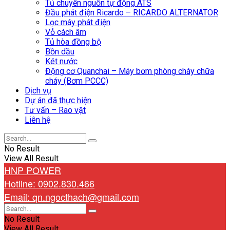
Tủ chuyển nguồn tự động ATS
Đầu phát điện Ricardo – RICARDO ALTERNATOR
Lọc máy phát điện
Vỏ cách âm
Tủ hòa đồng bộ
Bồn dầu
Két nước
Động cơ Quanchai – Máy bơm phòng cháy chữa
cháy (Bơm PCCC)
Dịch vụ
Dự án đã thực hiện
Tư vấn – Rao vặt
Liên hệ
No Result
View All Result
HNP POWER
Hotline: 0902.830.466
Email: qn.ngocthach@gmail.com
No Result
View All Result