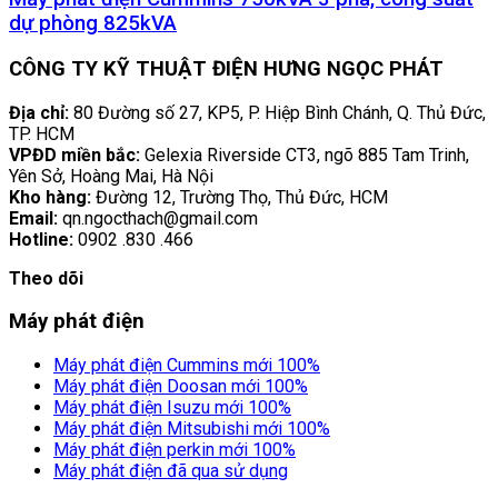
dự phòng 825kVA
CÔNG TY KỸ THUẬT ĐIỆN HƯNG NGỌC PHÁT
Địa chỉ:
80 Đường số 27, KP5, P. Hiệp Bình Chánh, Q. Thủ Đức,
TP. HCM
VPĐD miền bắc:
Gelexia Riverside CT3, ngõ 885 Tam Trinh,
Yên Sở, Hoàng Mai, Hà Nội
Kho hàng:
Đường 12, Trường Thọ, Thủ Đức, HCM
Email:
qn.ngocthach@gmail.com
Hotline:
0902 .830 .466
Theo dõi
Máy phát điện
Máy phát điện Cummins mới 100%
Máy phát điện Doosan mới 100%
Máy phát điện Isuzu mới 100%
Máy phát điện Mitsubishi mới 100%
Máy phát điện perkin mới 100%
Máy phát điện đã qua sử dụng