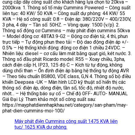
cung cấp dãy công suất cho khách hàng lựa chọn từ 20kva –
2000kva. 1. Thông số tổ máy Cummins Powered – Công suất
liên tục: 40 KW/ 50 KVA – Công suất dự phòng: 44 KW/ 55
KVA – Hệ số công suất: 0.8 – Điện áp: 380/220V – 400/230V,
3 pha, 4 dây – Tần số: 50HZ. – Vòng quay: 1500 (v/p). 2.
Thông số động cơ Cummins – máy phát điện cummins 50kva
– Model động cơ: 4BTA3.9-G2 – Động cơ điện tử, 4 thì, phun
trực tiếp – Tự động phun theo tải – Độ dao động điện áp +/-
0.5% – Hệ thống khởi động: động cơ điện 1 chiều 24VDC. –
Nhiên liệu: diesel – cơ cấu làm mát bằng quạt gió, két nước. 3.
Thông số đầu phát Ricardo model: R55 – Xoay chiều, 3pha,
cách điện cấp H, IP23, 125 độ C – Kích từ tự động, không
dùng chổi than – Ổn định điện áp bằng hệ thống tự động AVR
– Theo tiêu chuẩn BS800, VDE class, G,N 4. Thông số bộ điều
khiển Deepsea -UK – Màn hình LCD kỹ thuật số hiển thị các
thông số: điện áp, dòng điện, tần số, tốc độ, nhiệt độ nước,
nhớt… – Hệ thống báo sự cố – Chế độ 0FF- AUTO- MANUAL
Giá Đại Lý. Tham khảo một số công suất sau:
https://mayphatdiennhapkhau.net/category/san-pham/may-
phat-dien-cummins-moi-100/
Máy phát điện Cummins công suất 1475 KVA liên
tục/ 1625 KVA dự phòng.