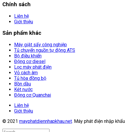
Chính sách
Liên hệ
Giới thiệu
Sản phẩm khác
Máy giặt sấy công nghiệp
Tủ chuyển nguồn tự động ATS
Bộ điều khiển
Động cơ diesel
Lọc máy phát điện
Vỏ cách âm
Tủ hòa đồng bộ
Bồn dầu
Két nước
Động cơ Quanchai
Liên hệ
Giới thiệu
© 2021
mayphatdiennhapkhau.net
. Máy phát điện nhập khẩu