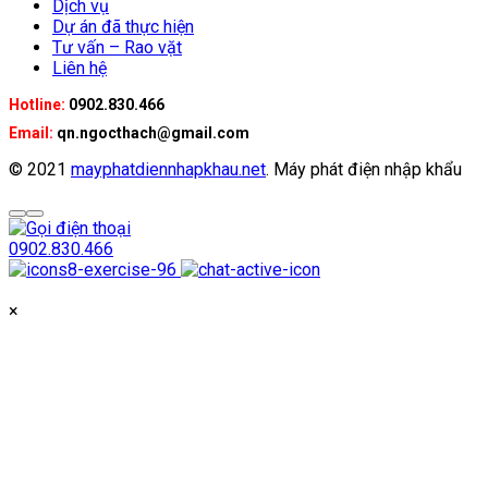
Dịch vụ
Dự án đã thực hiện
Tư vấn – Rao vặt
Liên hệ
Hotline:
0902.830.466
Email:
qn.ngocthach@gmail.com
© 2021
mayphatdiennhapkhau.net
. Máy phát điện nhập khẩu
0902.830.466
×