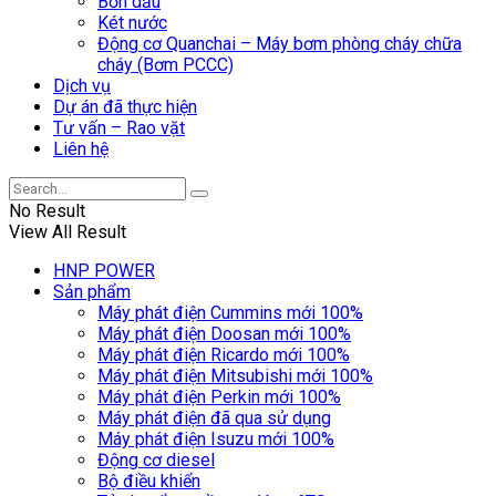
Bồn dầu
Két nước
Động cơ Quanchai – Máy bơm phòng cháy chữa
cháy (Bơm PCCC)
Dịch vụ
Dự án đã thực hiện
Tư vấn – Rao vặt
Liên hệ
No Result
View All Result
HNP POWER
Sản phẩm
Máy phát điện Cummins mới 100%
Máy phát điện Doosan mới 100%
Máy phát điện Ricardo mới 100%
Máy phát điện Mitsubishi mới 100%
Máy phát điện Perkin mới 100%
Máy phát điện đã qua sử dụng
Máy phát điện Isuzu mới 100%
Động cơ diesel
Bộ điều khiển