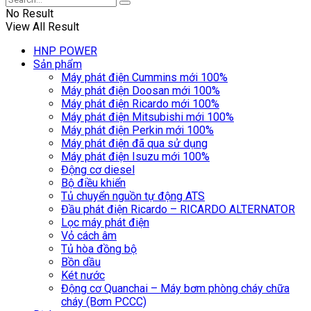
No Result
View All Result
HNP POWER
Sản phẩm
Máy phát điện Cummins mới 100%
Máy phát điện Doosan mới 100%
Máy phát điện Ricardo mới 100%
Máy phát điện Mitsubishi mới 100%
Máy phát điện Perkin mới 100%
Máy phát điện đã qua sử dụng
Máy phát điện Isuzu mới 100%
Động cơ diesel
Bộ điều khiển
Tủ chuyển nguồn tự động ATS
Đầu phát điện Ricardo – RICARDO ALTERNATOR
Lọc máy phát điện
Vỏ cách âm
Tủ hòa đồng bộ
Bồn dầu
Két nước
Động cơ Quanchai – Máy bơm phòng cháy chữa
cháy (Bơm PCCC)