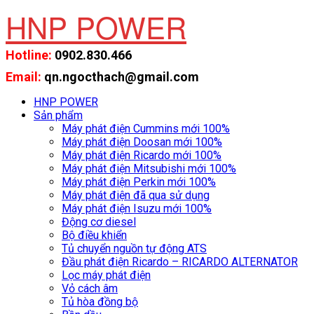
HNP POWER
Hotline:
0902.830.466
Email:
qn.ngocthach@gmail.com
HNP POWER
Sản phẩm
Máy phát điện Cummins mới 100%
Máy phát điện Doosan mới 100%
Máy phát điện Ricardo mới 100%
Máy phát điện Mitsubishi mới 100%
Máy phát điện Perkin mới 100%
Máy phát điện đã qua sử dụng
Máy phát điện Isuzu mới 100%
Động cơ diesel
Bộ điều khiển
Tủ chuyển nguồn tự động ATS
Đầu phát điện Ricardo – RICARDO ALTERNATOR
Lọc máy phát điện
Vỏ cách âm
Tủ hòa đồng bộ