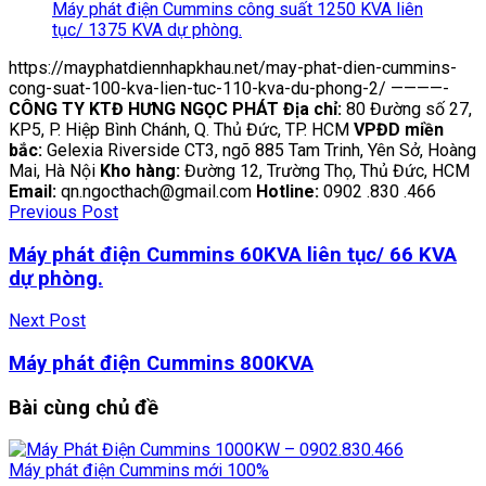
Máy phát điện Cummins công suất 1250 KVA liên
tục/ 1375 KVA dự phòng.
https://mayphatdiennhapkhau.net/may-phat-dien-cummins-
cong-suat-100-kva-lien-tuc-110-kva-du-phong-2/ ————-
CÔNG TY KTĐ HƯNG NGỌC PHÁT
Địa chỉ:
80 Đường số 27,
KP5, P. Hiệp Bình Chánh, Q. Thủ Đức, TP. HCM
VPĐD miền
bắc:
Gelexia Riverside CT3, ngõ 885 Tam Trinh, Yên Sở, Hoàng
Mai, Hà Nội
Kho hàng:
Đường 12, Trường Thọ, Thủ Đức, HCM
Email:
qn.ngocthach@gmail.com
Hotline:
0902 .830 .466
Previous Post
Máy phát điện Cummins 60KVA liên tục/ 66 KVA
dự phòng.
Next Post
Máy phát điện Cummins 800KVA
Bài cùng
chủ đề
Máy phát điện Cummins mới 100%