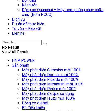
Bồn dầu
Két nước
Động cơ Quanchai – Máy bơm phòng cháy chữa
cháy (Bơm PCCC)
Dịch vụ
Dự án đã thực hiện
Tư vấn – Rao vặt
Liên hệ
No Result
View All Result
HNP POWER
Sản phẩm
Máy phát điện Cummins mới 100%
Máy phát điện Doosan mới 100%
Máy phát điện Ricardo mới 100%
Máy phát điện Mitsubishi mới 100%
Máy phát điện Perkin mới 100%
Máy phát điện đã qua sử dụng
Máy phát điện Isuzu mới 100%
Động cơ diesel
Bộ điều khiển