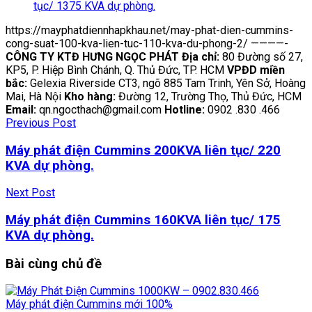
tục/ 1375 KVA dự phòng.
https://mayphatdiennhapkhau.net/may-phat-dien-cummins-
cong-suat-100-kva-lien-tuc-110-kva-du-phong-2/ ————-
CÔNG TY KTĐ HƯNG NGỌC PHÁT
Địa chỉ:
80 Đường số 27,
KP5, P. Hiệp Bình Chánh, Q. Thủ Đức, TP. HCM
VPĐD miền
bắc:
Gelexia Riverside CT3, ngõ 885 Tam Trinh, Yên Sở, Hoàng
Mai, Hà Nội
Kho hàng:
Đường 12, Trường Thọ, Thủ Đức, HCM
Email:
qn.ngocthach@gmail.com
Hotline:
0902 .830 .466
Previous Post
Máy phát điện Cummins 200KVA liên tục/ 220
KVA dự phòng.
Next Post
Máy phát điện Cummins 160KVA liên tục/ 175
KVA dự phòng.
Bài cùng
chủ đề
Máy phát điện Cummins mới 100%