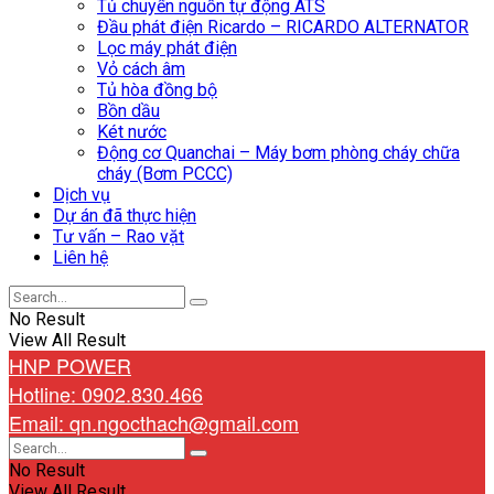
Tủ chuyển nguồn tự động ATS
Đầu phát điện Ricardo – RICARDO ALTERNATOR
Lọc máy phát điện
Vỏ cách âm
Tủ hòa đồng bộ
Bồn dầu
Két nước
Động cơ Quanchai – Máy bơm phòng cháy chữa
cháy (Bơm PCCC)
Dịch vụ
Dự án đã thực hiện
Tư vấn – Rao vặt
Liên hệ
No Result
View All Result
HNP POWER
Hotline: 0902.830.466
Email: qn.ngocthach@gmail.com
No Result
View All Result