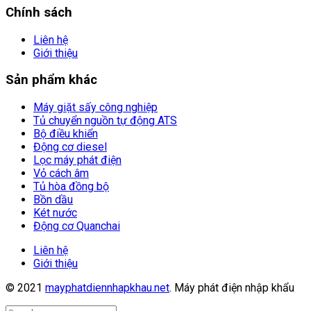
Chính sách
Liên hệ
Giới thiệu
Sản phẩm khác
Máy giặt sấy công nghiệp
Tủ chuyển nguồn tự động ATS
Bộ điều khiển
Động cơ diesel
Lọc máy phát điện
Vỏ cách âm
Tủ hòa đồng bộ
Bồn dầu
Két nước
Động cơ Quanchai
Liên hệ
Giới thiệu
© 2021
mayphatdiennhapkhau.net
. Máy phát điện nhập khẩu