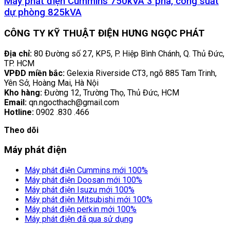
Máy phát điện Cummins 750kVA 3 pha, công suất
dự phòng 825kVA
CÔNG TY KỸ THUẬT ĐIỆN HƯNG NGỌC PHÁT
Địa chỉ:
80 Đường số 27, KP5, P. Hiệp Bình Chánh, Q. Thủ Đức,
TP. HCM
VPĐD miền bắc:
Gelexia Riverside CT3, ngõ 885 Tam Trinh,
Yên Sở, Hoàng Mai, Hà Nội
Kho hàng:
Đường 12, Trường Thọ, Thủ Đức, HCM
Email:
qn.ngocthach@gmail.com
Hotline:
0902 .830 .466
Theo dõi
Máy phát điện
Máy phát điện Cummins mới 100%
Máy phát điện Doosan mới 100%
Máy phát điện Isuzu mới 100%
Máy phát điện Mitsubishi mới 100%
Máy phát điện perkin mới 100%
Máy phát điện đã qua sử dụng