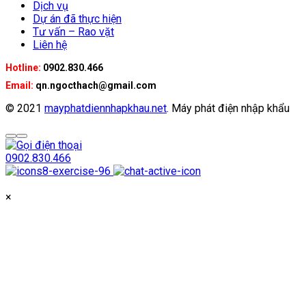
Dịch vụ
Dự án đã thực hiện
Tư vấn – Rao vặt
Liên hệ
Hotline:
0902.830.466
Email:
qn.ngocthach@gmail.com
© 2021
mayphatdiennhapkhau.net
. Máy phát điện nhập khẩu
0902.830.466
×