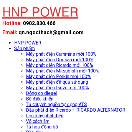
HNP POWER
Hotline:
0902.830.466
Email:
qn.ngocthach@gmail.com
HNP POWER
Sản phẩm
Máy phát điện Cummins mới 100%
Máy phát điện Doosan mới 100%
Máy phát điện Ricardo mới 100%
Máy phát điện Mitsubishi mới 100%
Máy phát điện Perkin mới 100%
Máy phát điện đã qua sử dụng
Máy phát điện Isuzu mới 100%
Động cơ diesel
Bộ điều khiển
Tủ chuyển nguồn tự động ATS
Đầu phát điện Ricardo – RICARDO ALTERNATOR
Lọc máy phát điện
Vỏ cách âm
Tủ hòa đồng bộ