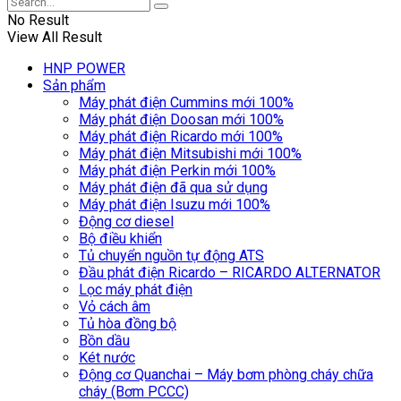
No Result
View All Result
HNP POWER
Sản phẩm
Máy phát điện Cummins mới 100%
Máy phát điện Doosan mới 100%
Máy phát điện Ricardo mới 100%
Máy phát điện Mitsubishi mới 100%
Máy phát điện Perkin mới 100%
Máy phát điện đã qua sử dụng
Máy phát điện Isuzu mới 100%
Động cơ diesel
Bộ điều khiển
Tủ chuyển nguồn tự động ATS
Đầu phát điện Ricardo – RICARDO ALTERNATOR
Lọc máy phát điện
Vỏ cách âm
Tủ hòa đồng bộ
Bồn dầu
Két nước
Động cơ Quanchai – Máy bơm phòng cháy chữa
cháy (Bơm PCCC)